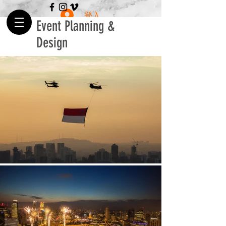
登入
Event Planning &
Design